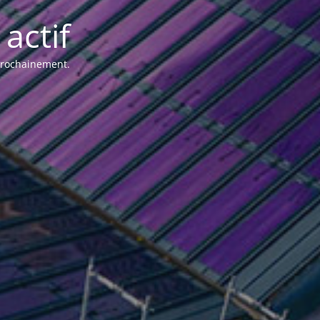
actif
 prochainement.