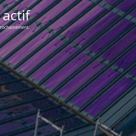
actif
 prochainement.